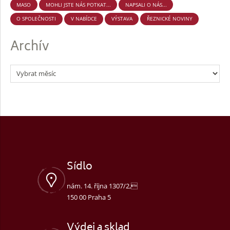
MASO
MOHLI JSTE NÁS POTKAT...
NAPSALI O NÁS...
O SPOLEČNOSTI
V NABÍDCE
VÝSTAVA
ŘEZNICKÉ NOVINY
Archív
Sídlo
nám. 14. října 1307/2,
150 00 Praha 5
Výdej a sklad