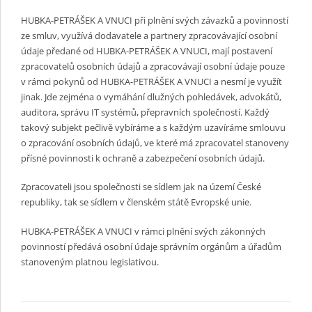
HUBKA-PETRÁŠEK A VNUCI při plnění svých závazků a povinností
ze smluv, využívá dodavatele a partnery zpracovávající osobní
údaje předané od HUBKA-PETRÁŠEK A VNUCI, mají postavení
zpracovatelů osobních údajů a zpracovávají osobní údaje pouze
v rámci pokynů od HUBKA-PETRÁŠEK A VNUCI a nesmí je využít
jinak. Jde zejména o vymáhání dlužných pohledávek, advokátů,
auditora, správu IT systémů, přepravních společností. Každý
takový subjekt pečlivě vybíráme a s každým uzavíráme smlouvu
o zpracování osobních údajů, ve které má zpracovatel stanoveny
přísné povinnosti k ochraně a zabezpečení osobních údajů.
Zpracovateli jsou společnosti se sídlem jak na území České
republiky, tak se sídlem v členském státě Evropské unie.
HUBKA-PETRÁŠEK A VNUCI v rámci plnění svých zákonných
povinností předává osobní údaje správním orgánům a úřadům
stanoveným platnou legislativou.