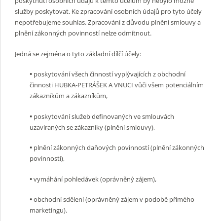
poskytnutí osobních údajů k těmto účelům by nebylo možné
služby poskytovat. Ke zpracování osobních údajů pro tyto účely
nepotřebujeme souhlas. Zpracování z důvodu plnění smlouvy a
plnění zákonných povinností nelze odmítnout.
Jedná se zejména o tyto základní dílčí účely:
•
poskytování všech činností vyplývajících z obchodní
činnosti HUBKA-PETRÁŠEK A VNUCI vůči všem potenciálním
zákazníkům a zákazníkům,
•
poskytování služeb definovaných ve smlouvách
uzavíraných se zákazníky (plnění smlouvy),
•
plnění zákonných daňových povinností (plnění zákonných
povinností),
•
vymáhání pohledávek (oprávněný zájem),
•
obchodní sdělení (oprávněný zájem v podobě přímého
marketingu).