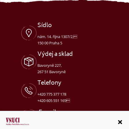
Sídlo
nám. 14. října 1307/2,
150 00 Praha 5
Výdej a sklad
Bavoryně 227,
267 51 Bavoryně
Telefony
+420 775 377 178
+420 605 551 165
E-mail
objednavky@vnuci.cz