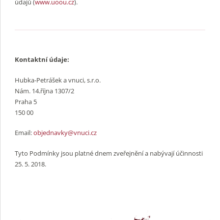
údajů (
www.uoou.cz
).
Kontaktní údaje:
Hubka-Petrášek a vnuci, s.r.o.
Nám. 14.října 1307/2
Praha 5
150 00
Email:
objednavky@vnuci.cz
Tyto Podmínky jsou platné dnem zveřejnění a nabývají účinnosti
25. 5. 2018.