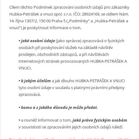
Cílem těchto Podmínek zpracování osobních údajů pro zákazníky
Hubka-Petrášek a vnuci spol. s r.o. IČO: 28924169, se sídlem Nám.
14. října 1307/2, 150 00 Praha 5 („Podmínky“ a „Hubka-Petrášek a
vnuci“) je poskytnout informace o tom,
• jaké
osobní údaje
(jako správce) zpracovává o fyzických
osobách při poskytování služeb na základě návštěv
prodejen, obchodních zástupců, a při návštěvách
internetových stránek provozovaných HUBKA-PETRÁŠEK A
VNUCI,
• k jakým
účelům
a jak dlouho HUBKA-PETRÁŠEK A VNUCI
tyto osobní údaje v souladu s platnými právními předpisy
zpracovává,
• komu a z jakého důvodu je může předat
,
•
a rovněž informovat o tom,
jaká
práva fyzickým osobám
v souvislosti se zpracováním jejich osobních údajů náleží.