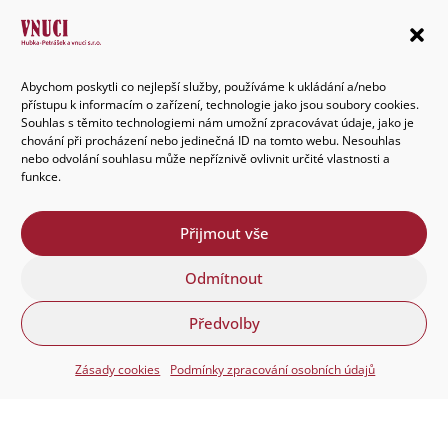
E-mail
objednavky@vnuci.cz
Abychom poskytli co nejlepší služby, používáme k ukládání a/nebo
přístupu k informacím o zařízení, technologie jako jsou soubory cookies.
Souhlas s těmito technologiemi nám umožní zpracovávat údaje, jako je
chování při procházení nebo jedinečná ID na tomto webu. Nesouhlas
nebo odvolání souhlasu může nepříznivě ovlivnit určité vlastnosti a
funkce.
© 2025 Hubka-Petrášek
a vnuci s.r.o.
Rozumíme potravinám
Přijmout vše
Odmítnout
Úvod
•
Vnuci
•
Co děláme
•
Zprávy
•
Kontakty
Předvolby
Zásady cookies
Podmínky zpracování osobních údajů