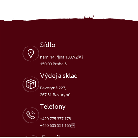
Sídlo
nám. 14. října 1307/2,
150 00 Praha 5
Výdej a sklad
Bavoryně 227,
267 51 Bavoryně
Telefony
+420 775 377 178
+420 605 551 165