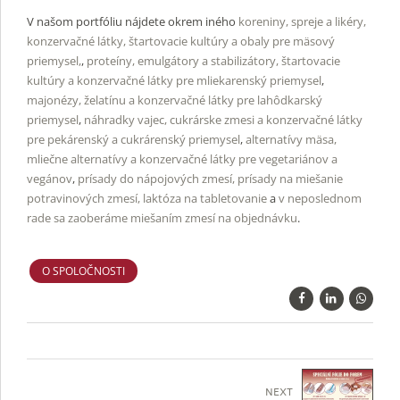
V našom portfóliu nájdete okrem iného
koreniny, spreje a likéry,
konzervačné látky, štartovacie kultúry a obaly pre mäsový
priemysel,
,
proteíny, emulgátory a stabilizátory, štartovacie
kultúry a konzervačné látky pre mliekarenský priemysel
,
majonézy, želatínu a konzervačné látky pre lahôdkarský
priemysel
,
náhradky vajec, cukrárske zmesi a konzervačné látky
pre pekárenský a cukrárenský priemysel
,
alternatívy mäsa,
mliečne alternatívy a konzervačné látky pre vegetariánov a
vegánov
,
prísady do nápojových zmesí, prísady na miešanie
potravinových zmesí, laktóza na tabletovanie
a
v neposlednom
rade sa zaoberáme miešaním zmesí na objednávku
.
O SPOLOČNOSTI
NEXT