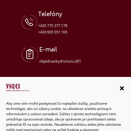
Telefóny
+420 775 377 178
+420 605 551 165
E-mail
objednavky@vnuci.cz
Aby sme vám mohli poskytovať čo najlepšie služby, používame
technológie, ako sú súbory cookie, na ukladanie a/alebo prístup k
informáciám o vašom zariadení. Súhlas s týmito technológiami nám
© 2025 Hubka-Petrášek
umožňuje spracovávať údaje, ako je správanie pri prehliadaní alebo
a vnuci s.r.o.
jedinečné ID na tejto stránke. Neudelenie súhlasu alebo jeho odvolanie
Rozumieme potravinám
môže mať nepriaznivý vplyv na určité funkcie a vlastnosti.