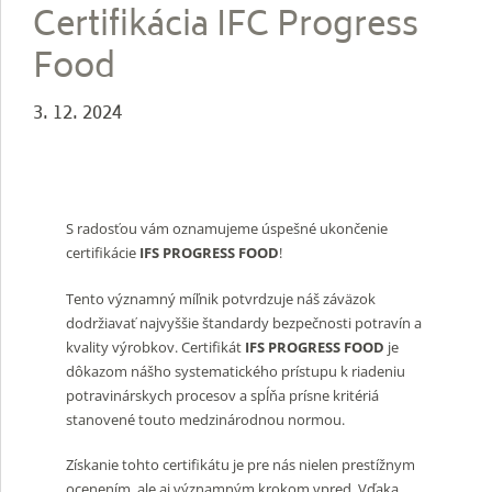
Certifikácia IFC Progress
Food
3. 12. 2024
S radosťou vám oznamujeme úspešné ukončenie
certifikácie
IFS PROGRESS FOOD
!
Tento významný míľnik potvrdzuje náš záväzok
dodržiavať najvyššie štandardy bezpečnosti potravín a
kvality výrobkov. Certifikát
IFS PROGRESS FOOD
je
dôkazom nášho systematického prístupu k riadeniu
potravinárskych procesov a spĺňa prísne kritériá
stanovené touto medzinárodnou normou.
Získanie tohto certifikátu je pre nás nielen prestížnym
ocenením, ale aj významným krokom vpred. Vďaka