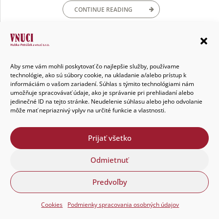
CONTINUE READING
Aby sme vám mohli poskytovať čo najlepšie služby, používame
technológie, ako sú súbory cookie, na ukladanie a/alebo prístup k
informáciám o vašom zariadení. Súhlas s týmito technológiami nám
umožňuje spracovávať údaje, ako je správanie pri prehliadaní alebo
jedinečné ID na tejto stránke. Neudelenie súhlasu alebo jeho odvolanie
môže mať nepriaznivý vplyv na určité funkcie a vlastnosti.
Prijať všetko
Odmietnuť
Predvoľby
Spoločnosť
Cookies
Podmienky spracovania osobných údajov
O spoločnosti