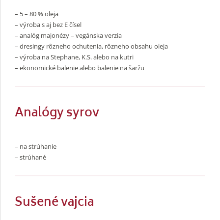
– 5 – 80 % oleja
– výroba s aj bez E čísel
– analóg majonézy – vegánska verzia
– dresingy rôzneho ochutenia, rôzneho obsahu oleja
– výroba na Stephane, K.S. alebo na kutri
– ekonomické balenie alebo balenie na šaržu
Analógy syrov
– na strúhanie
– strúhané
Sušené vajcia