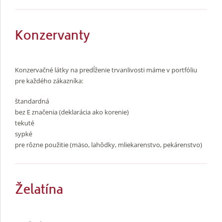
Konzervanty
Konzervačné látky na predĺženie trvanlivosti máme v portfóliu
pre každého zákazníka:
štandardná
bez E značenia (deklarácia ako korenie)
tekuté
sypké
pre rôzne použitie (mäso, lahôdky, mliekarenstvo, pekárenstvo)
Želatína