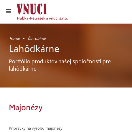
Home
Čo robíme
Lahôdkárne
Portfólio produktov našej spoločnosti pre
lahôdkárne
Majonézy
Prípravky na výrobu majonézy