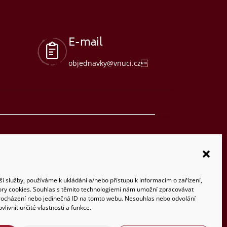
E-mail
objednavky@vnuci.cz
Co děláme
•
Zprávy
•
Kontakty
ší služby, používáme k ukládání a/nebo přístupu k informacím o zařízení,
ory cookies. Souhlas s těmito technologiemi nám umožní zpracovávat
 procházení nebo jedinečná ID na tomto webu. Nesouhlas nebo odvolání
livnit určité vlastnosti a funkce.