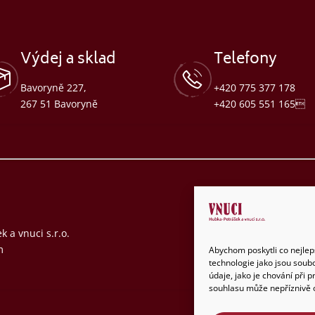
Výdej a sklad
Telefony
Bavoryně 227,
+420 775 377 178
267 51 Bavoryně
+420 605 551 165
 a vnuci s.r.o.
Úvod
•
Vnuci
•
m
Abychom poskytli co nejlep
technologie jako jsou soub
údaje, jako je chování při
souhlasu může nepříznivě ov